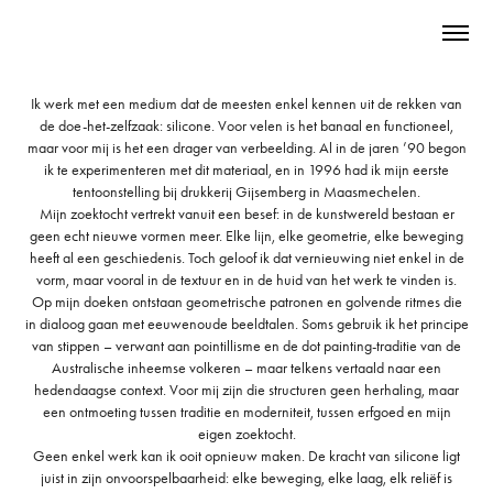
Ik werk met een medium dat de meesten enkel kennen uit de rekken van
de doe-het-zelfzaak: silicone. Voor velen is het banaal en functioneel,
maar voor mij is het een drager van verbeelding. Al in de jaren ’90 begon
ik te experimenteren met dit materiaal, en in 1996 had ik mijn eerste
tentoonstelling bij drukkerij Gijsemberg in Maasmechelen.
Mijn zoektocht vertrekt vanuit een besef: in de kunstwereld bestaan er
geen echt nieuwe vormen meer. Elke lijn, elke geometrie, elke beweging
heeft al een geschiedenis. Toch geloof ik dat vernieuwing niet enkel in de
vorm, maar vooral in de textuur en in de huid van het werk te vinden is.
Op mijn doeken ontstaan geometrische patronen en golvende ritmes die
in dialoog gaan met eeuwenoude beeldtalen. Soms gebruik ik het principe
van stippen – verwant aan pointillisme en de dot painting-traditie van de
Australische inheemse volkeren – maar telkens vertaald naar een
hedendaagse context. Voor mij zijn die structuren geen herhaling, maar
een ontmoeting tussen traditie en moderniteit, tussen erfgoed en mijn
eigen zoektocht.
Geen enkel werk kan ik ooit opnieuw maken. De kracht van silicone ligt
juist in zijn onvoorspelbaarheid: elke beweging, elke laag, elk reliëf is